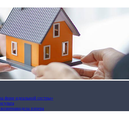
на фоне идеальной сестры»
нсульта
а возненавидела рэпера