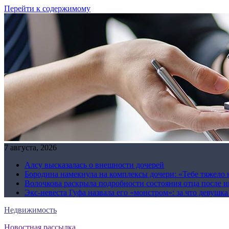
Перейти к содержимому
7 августа, 2026
Алсу высказалась о внешности дочерей
Бородина намекнула на комплексы дочери: «Тебе тяжело 
Волочкова раскрыла подробности состояния отца после и
Экс-невеста Гуфа назвала его «монстром»: за что девушк
Недвижимость
Новостная рассылка