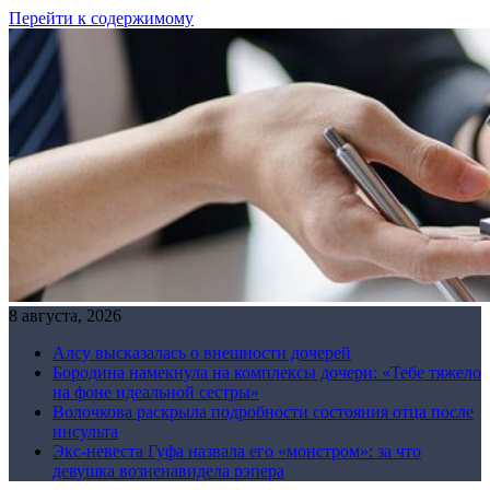
Перейти к содержимому
8 августа, 2026
Алсу высказалась о внешности дочерей
Бородина намекнула на комплексы дочери: «Тебе тяжело
на фоне идеальной сестры»
Волочкова раскрыла подробности состояния отца после
инсульта
Экс-невеста Гуфа назвала его «монстром»: за что
девушка возненавидела рэпера