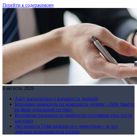
Перейти к содержимому
6 августа, 2026
Алсу высказалась о внешности дочерей
Бородина намекнула на комплексы дочери: «Тебе тяжело
на фоне идеальной сестры»
Волочкова раскрыла подробности состояния отца после
инсульта
Экс-невеста Гуфа назвала его «монстром»: за что
девушка возненавидела рэпера