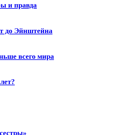
фы и правда
ет до Эйнштейна
ньше всего мира
 лет?
 сестры»