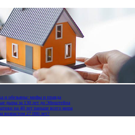
ка и обезьяны: мифы и правда
ые дыры за 130 лет до Эйнштейна
тики на 40 лет раньше всего мира
 возрастом 27 000 лет?