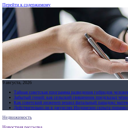
Перейти к содержимому
9 августа, 2026
Тайная советская программа разведения гибридов челове
Забытый гений: как сельский священник предсказал чёрн
Как советский инженер решил фатальный парадокс матема
Действительно ли в джунглях Индонезии скрыта пирамида
Недвижимость
Новостная рассылка