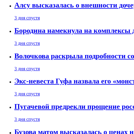
Алсу высказалась о внешности доче
3 дня спустя
Бородина намекнула на комплексы д
3 дня спустя
Волочкова раскрыла подробности со
3 дня спустя
Экс-невеста Гуфа назвала его «монс
3 дня спустя
Пугачевой предрекли прощение рос
3 дня спустя
Бузова матом высказалась о ценах н