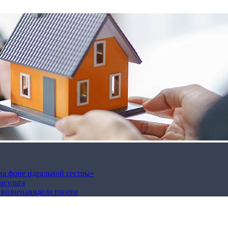
на фоне идеальной сестры»
нсульта
а возненавидела рэпера