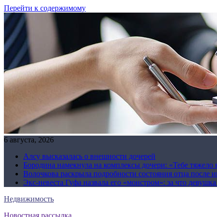
Перейти к содержимому
6 августа, 2026
Алсу высказалась о внешности дочерей
Бородина намекнула на комплексы дочери: «Тебе тяжело 
Волочкова раскрыла подробности состояния отца после и
Экс-невеста Гуфа назвала его «монстром»: за что девушк
Недвижимость
Новостная рассылка