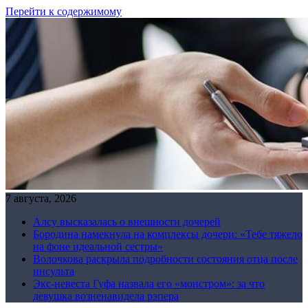
Перейти к содержимому
7 августа, 2026
Алсу высказалась о внешности дочерей
Бородина намекнула на комплексы дочери: «Тебе тяжело
на фоне идеальной сестры»
Волочкова раскрыла подробности состояния отца после
инсульта
Экс-невеста Гуфа назвала его «монстром»: за что
девушка возненавидела рэпера