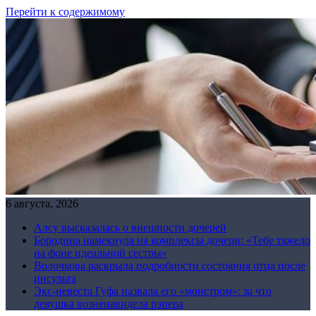
Перейти к содержимому
6 августа, 2026
Алсу высказалась о внешности дочерей
Бородина намекнула на комплексы дочери: «Тебе тяжело
на фоне идеальной сестры»
Волочкова раскрыла подробности состояния отца после
инсульта
Экс-невеста Гуфа назвала его «монстром»: за что
девушка возненавидела рэпера