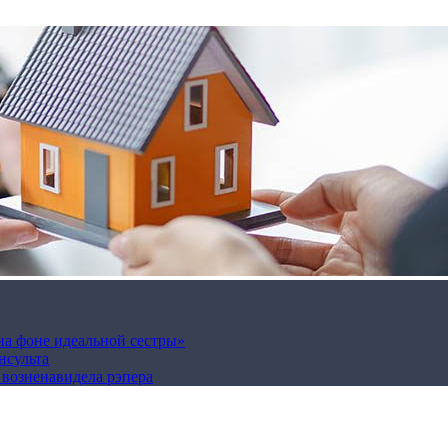
на фоне идеальной сестры»
нсульта
а возненавидела рэпера