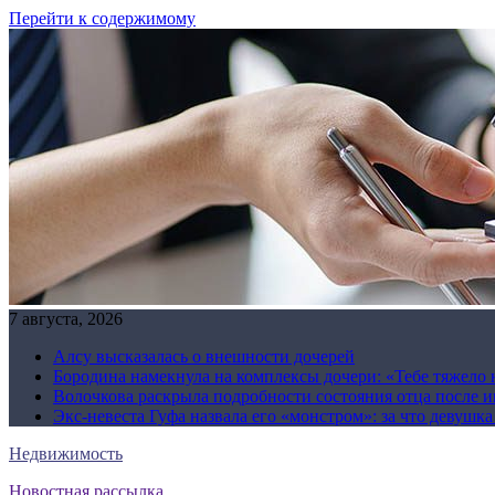
Перейти к содержимому
7 августа, 2026
Алсу высказалась о внешности дочерей
Бородина намекнула на комплексы дочери: «Тебе тяжело 
Волочкова раскрыла подробности состояния отца после и
Экс-невеста Гуфа назвала его «монстром»: за что девушк
Недвижимость
Новостная рассылка