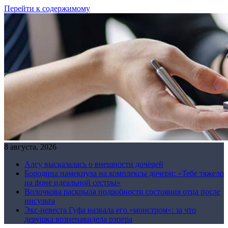
Перейти к содержимому
8 августа, 2026
Алсу высказалась о внешности дочерей
Бородина намекнула на комплексы дочери: «Тебе тяжело
на фоне идеальной сестры»
Волочкова раскрыла подробности состояния отца после
инсульта
Экс-невеста Гуфа назвала его «монстром»: за что
девушка возненавидела рэпера