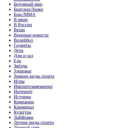
Безумный мир
Биатлон/Лыжи
Бокс/MMA
В мире
В России
Вещи
Военные новости
Волейбол
Гаджеты
Дети
Дом и сад
Еда
Звёзды
Здоровье
Зимние виды спорта
Игры
Импортозамещение
Интернет
Истории
Компании
Криминал
Культура
Лайфхаки
Летние виды спорта
Личный счет