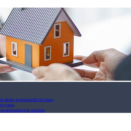
на фоне идеальной сестры»
нсульта
а возненавидела рэпера