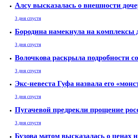
Алсу высказалась о внешности доче
3 дня спустя
Бородина намекнула на комплексы д
3 дня спустя
Волочкова раскрыла подробности со
3 дня спустя
Экс-невеста Гуфа назвала его «монс
3 дня спустя
Пугачевой предрекли прощение рос
3 дня спустя
Бузова матом высказалась о ценах н