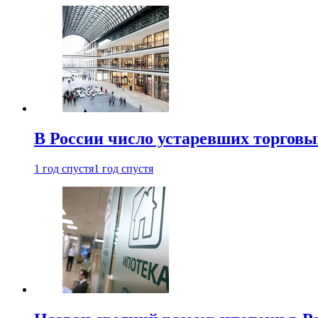
В России число устаревших торговы
1 год спустя
1 год спустя