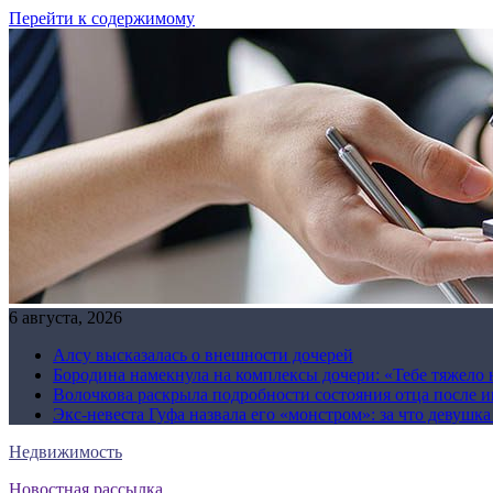
Перейти к содержимому
6 августа, 2026
Алсу высказалась о внешности дочерей
Бородина намекнула на комплексы дочери: «Тебе тяжело 
Волочкова раскрыла подробности состояния отца после и
Экс-невеста Гуфа назвала его «монстром»: за что девушк
Недвижимость
Новостная рассылка