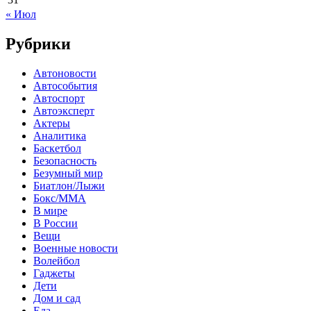
« Июл
Рубрики
Автоновости
Автособытия
Автоспорт
Автоэксперт
Актеры
Аналитика
Баскетбол
Безопасность
Безумный мир
Биатлон/Лыжи
Бокс/MMA
В мире
В России
Вещи
Военные новости
Волейбол
Гаджеты
Дети
Дом и сад
Еда