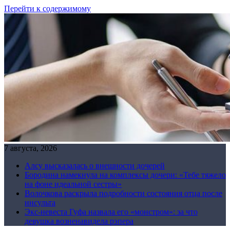
Перейти к содержимому
7 августа, 2026
Алсу высказалась о внешности дочерей
Бородина намекнула на комплексы дочери: «Тебе тяжело
на фоне идеальной сестры»
Волочкова раскрыла подробности состояния отца после
инсульта
Экс-невеста Гуфа назвала его «монстром»: за что
девушка возненавидела рэпера