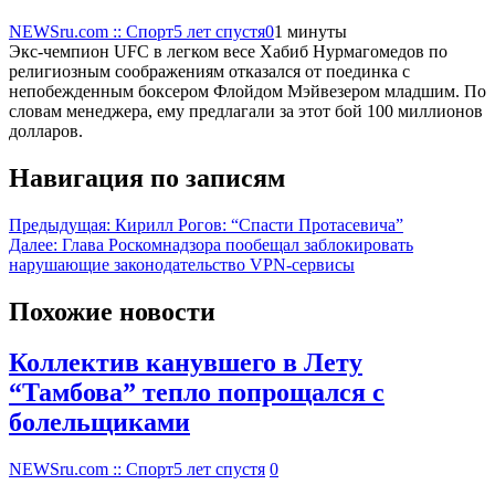
NEWSru.com :: Спорт
5 лет спустя
0
1 минуты
Экс-чемпион UFC в легком весе Хабиб Нурмагомедов по
религиозным соображениям отказался от поединка с
непобежденным боксером Флойдом Мэйвезером младшим. По
словам менеджера, ему предлагали за этот бой 100 миллионов
долларов.
Навигация по записям
Предыдущая:
Кирилл Рогов: “Спасти Протасевича”
Далее:
Глава Роскомнадзора пообещал заблокировать
нарушающие законодательство VPN-сервисы
Похожие новости
Коллектив канувшего в Лету
“Тамбова” тепло попрощался с
болельщиками
NEWSru.com :: Спорт
5 лет спустя
0