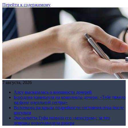
Перейти к содержимому
7 августа, 2026
Алсу высказалась о внешности дочерей
Бородина намекнула на комплексы дочери: «Тебе тяжело
на фоне идеальной сестры»
Волочкова раскрыла подробности состояния отца после
инсульта
Экс-невеста Гуфа назвала его «монстром»: за что
девушка возненавидела рэпера