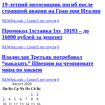
19-летний мотогонщик погиб после
страшной аварии на Гран-при Италии
NEWSru.com :: Спорт
5 лет спустя
0
Промокод 1хставка 1xs_10193 – до
16000 рублей за депозит
NEWSru.com :: Спорт
5 лет спустя
0
Владислав Третьяк потребовал
“наказать” Швецию на чемпионате
мира по хоккею
NEWSru.com :: Спорт
5 лет спустя
0
Август 2026
Пн
Вт
Ср
Чт
Пт
Сб
Вс
1
2
3
4
5
6
7
8
9
10
11
12
13
14
15
16