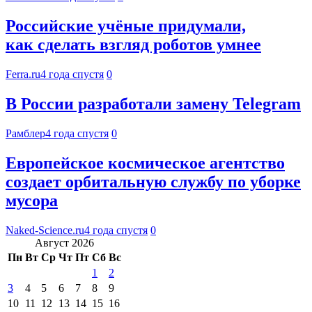
Российские учёные придумали,
как сделать взгляд роботов умнее
Ferra.ru
4 года спустя
0
В России разработали замену Telegram
Рамблер
4 года спустя
0
Европейское космическое агентство
создает орбитальную службу по уборке
мусора
Naked-Science.ru
4 года спустя
0
Август 2026
Пн
Вт
Ср
Чт
Пт
Сб
Вс
1
2
3
4
5
6
7
8
9
10
11
12
13
14
15
16