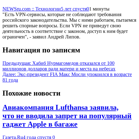
NEWSru.com :: Технологии
5 лет спустя
0
1 минуты
"Есть VPN-сервисы, которые не соблюдают требования
российского законодательства. Мы с ними работаем, пытаемся
решить спорные вопросы. Если VPN не приведут свою
деятельность в соответствие с законом, доступ к ним будет
ограничен", - заявил Андрей Липов.
Навигация по записям
Предыдущая:
Хабиб Нурмагомедов отказался от 100
миллионов долларов ради матери и места на небесах
Далее:
Экс-президент FIA Макс Мосли упокоился в возрасте
81 года
Похожие новости
Авиакомпания Lufthansa заявила,
что не вводила запрет на популярный
гаджет Apple в багаже
Газета.Ru
4 года спустя
0