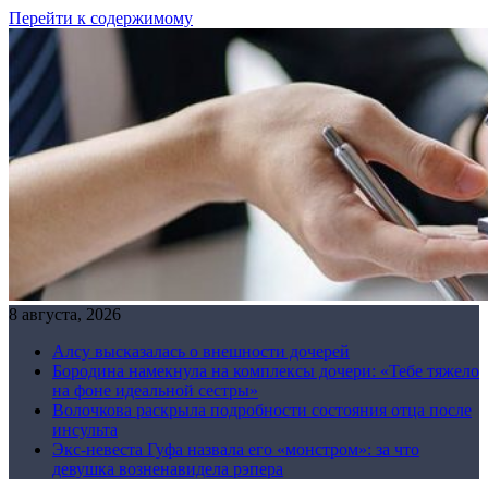
Перейти к содержимому
8 августа, 2026
Алсу высказалась о внешности дочерей
Бородина намекнула на комплексы дочери: «Тебе тяжело
на фоне идеальной сестры»
Волочкова раскрыла подробности состояния отца после
инсульта
Экс-невеста Гуфа назвала его «монстром»: за что
девушка возненавидела рэпера