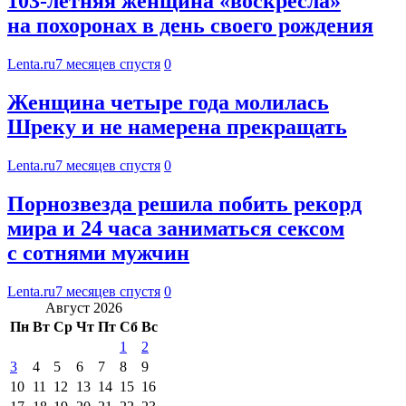
103-летняя женщина «воскресла»
на похоронах в день своего рождения
Lenta.ru
7 месяцев спустя
0
Женщина четыре года молилась
Шреку и не намерена прекращать
Lenta.ru
7 месяцев спустя
0
Порнозвезда решила побить рекорд
мира и 24 часа заниматься сексом
с сотнями мужчин
Lenta.ru
7 месяцев спустя
0
Август 2026
Пн
Вт
Ср
Чт
Пт
Сб
Вс
1
2
3
4
5
6
7
8
9
10
11
12
13
14
15
16