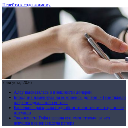
Перейти к содержимому
7 августа, 2026
Алсу высказалась о внешности дочерей
Бородина намекнула на комплексы дочери: «Тебе тяжело
на фоне идеальной сестры»
Волочкова раскрыла подробности состояния отца после
инсульта
Экс-невеста Гуфа назвала его «монстром»: за что
девушка возненавидела рэпера