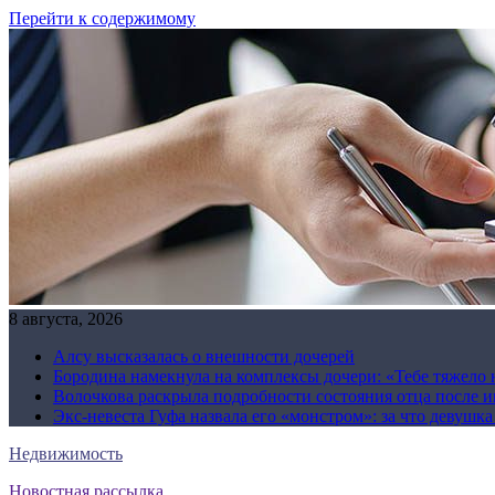
Перейти к содержимому
8 августа, 2026
Алсу высказалась о внешности дочерей
Бородина намекнула на комплексы дочери: «Тебе тяжело 
Волочкова раскрыла подробности состояния отца после и
Экс-невеста Гуфа назвала его «монстром»: за что девушк
Недвижимость
Новостная рассылка