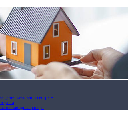
на фоне идеальной сестры»
нсульта
а возненавидела рэпера