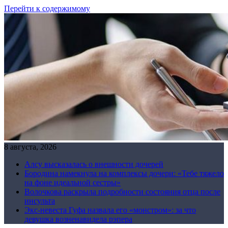
Перейти к содержимому
8 августа, 2026
Алсу высказалась о внешности дочерей
Бородина намекнула на комплексы дочери: «Тебе тяжело
на фоне идеальной сестры»
Волочкова раскрыла подробности состояния отца после
инсульта
Экс-невеста Гуфа назвала его «монстром»: за что
девушка возненавидела рэпера