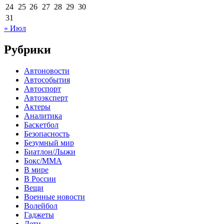
24
25
26
27
28
29
30
31
« Июл
Рубрики
Автоновости
Автособытия
Автоспорт
Автоэксперт
Актеры
Аналитика
Баскетбол
Безопасность
Безумный мир
Биатлон/Лыжи
Бокс/MMA
В мире
В России
Вещи
Военные новости
Волейбол
Гаджеты
Дети