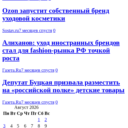
Ozon запустит собственный бренд
уходовой косметики
Sostav.ru
7 месяцев спустя
0
Алиханов: уход иностранных брендов
стал для fashion-рынка РФ точкой
роста
Газета.Ru
7 месяцев спустя
0
Депутат Буцкая призвала разместить
на «российской полке» детские товары
Газета.Ru
7 месяцев спустя
0
Август 2026
Пн
Вт
Ср
Чт
Пт
Сб
Вс
1
2
3
4
5
6
7
8
9