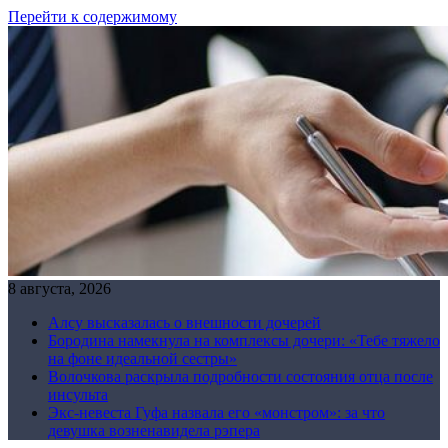
Перейти к содержимому
8 августа, 2026
Алсу высказалась о внешности дочерей
Бородина намекнула на комплексы дочери: «Тебе тяжело
на фоне идеальной сестры»
Волочкова раскрыла подробности состояния отца после
инсульта
Экс-невеста Гуфа назвала его «монстром»: за что
девушка возненавидела рэпера