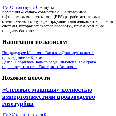
ТАСС
1 год спустя
0
1 минуты
Компания «Гознак» совместно с «Банковскими
и финансовыми системами» (BFS) разработает первый
отечественный модуль рециркуляции для банкоматов — часть
системы, которая отвечает за обработку, прием, хранение
и выдачу банкнот.
Навигация по записям
Предыдущая:
Как князь Василий Долгоруков начал
присоединение Крыма
Далее:
Побрилась налысо ради Лимонова. Три брака
и два предательства Екатерины Волковой
Похожие новости
«Силовые машины» полностью
импортозаместили производство
газотурбин
ТАСС
7 месяцев спустя
0