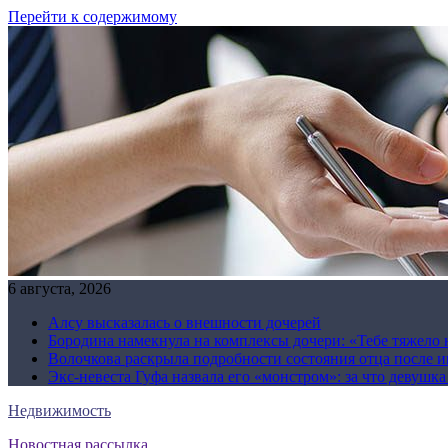
Перейти к содержимому
6 августа, 2026
Алсу высказалась о внешности дочерей
Бородина намекнула на комплексы дочери: «Тебе тяжело 
Волочкова раскрыла подробности состояния отца после и
Экс-невеста Гуфа назвала его «монстром»: за что девушк
Недвижимость
Новостная рассылка