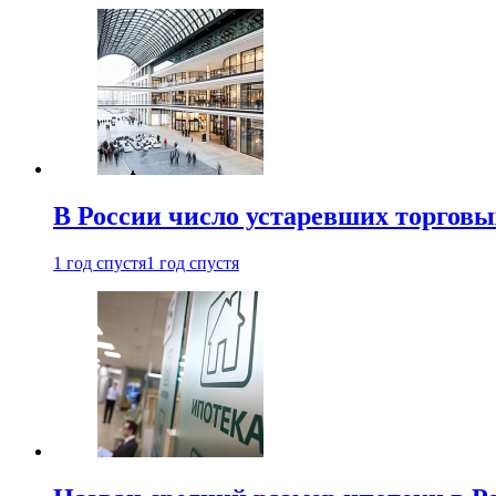
В России число устаревших торговы
1 год спустя
1 год спустя