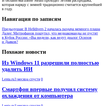
В онлайн-магазине Steam проходит летняя распродажа,
которая наряду с зимней традиционно считается крупнейшей
в году.
Навигация по записям
Предыдущая:
В Helldivers 2 началась раздача мемного плаща
Далее:
Митрофанов пошутил, что медиакоманды не пустят
в Кубок России: «Вы видели, как ведут диалог Осипов
и Дьяков?
Похожие новости
Из Windows 11 разрешили полностью
удалить ИИ
Lenta.ru
3 месяца спустя
0
Смартфон впервые получил систему
охлаждения от компьютера
Lenta.ru
3 месяца спустя
0