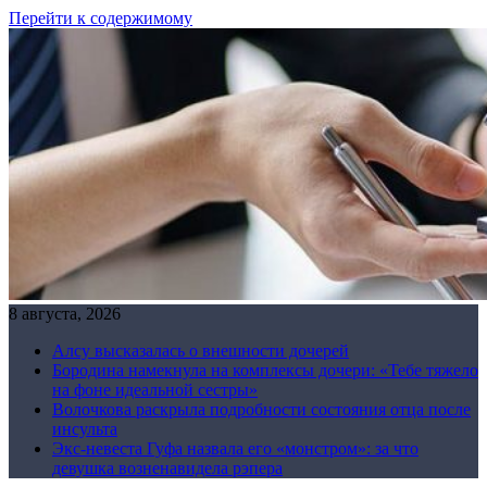
Перейти к содержимому
8 августа, 2026
Алсу высказалась о внешности дочерей
Бородина намекнула на комплексы дочери: «Тебе тяжело
на фоне идеальной сестры»
Волочкова раскрыла подробности состояния отца после
инсульта
Экс-невеста Гуфа назвала его «монстром»: за что
девушка возненавидела рэпера