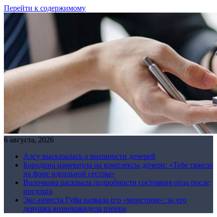
Перейти к содержимому
6 августа, 2026
Алсу высказалась о внешности дочерей
Бородина намекнула на комплексы дочери: «Тебе тяжело
на фоне идеальной сестры»
Волочкова раскрыла подробности состояния отца после
инсульта
Экс-невеста Гуфа назвала его «монстром»: за что
девушка возненавидела рэпера