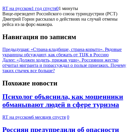
RT на русском
1 год спустя
0
1 минуты
Вице-президент Российского союза туриндустрии (РСТ)
Дмитрий Горин рассказал о действиях на случай отмены
рейса из-за форс-мажора.
Навигация по записям
Предыдущая:
«Страна-кладбище, страна-корыто». Рядовые
украинцы обсуждают, как сбежать от ТЦК в Россию
Далее:
«Должен ходить, прижав уши». Россиянин жестко
отчитал мигранта и порассуждал о пользе приезжих. Почему
таких стычек все больше?
Похожие новости
Психолог объяснила, как мошенники
обманывают людей в сфере туризма
RT на русском
6 месяцев спустя
0
Россиян предупредили об опасности