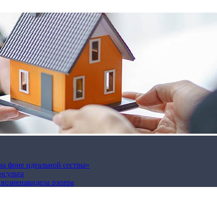
на фоне идеальной сестры»
нсульта
а возненавидела рэпера