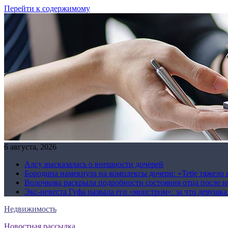
Перейти к содержимому
6 августа, 2026
Алсу высказалась о внешности дочерей
Бородина намекнула на комплексы дочери: «Тебе тяжело 
Волочкова раскрыла подробности состояния отца после и
Экс-невеста Гуфа назвала его «монстром»: за что девушк
Недвижимость
Новостная рассылка