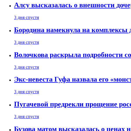
Алсу высказалась о внешности доче
3 дня спустя
Бородина намекнула на комплексы д
3 дня спустя
Волочкова раскрыла подробности со
3 дня спустя
Экс-невеста Гуфа назвала его «монс
3 дня спустя
Пугачевой предрекли прощение рос
3 дня спустя
Бузова матом высказалась о ценах н