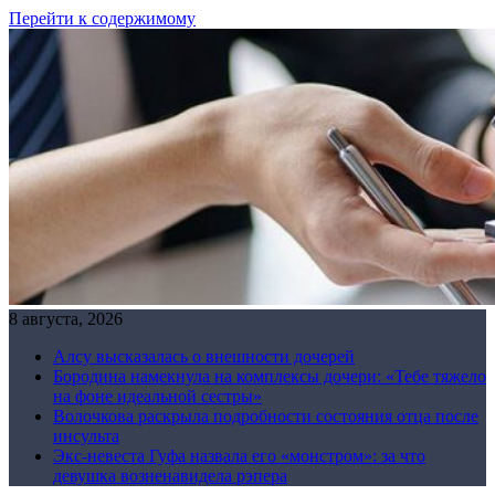
Перейти к содержимому
8 августа, 2026
Алсу высказалась о внешности дочерей
Бородина намекнула на комплексы дочери: «Тебе тяжело
на фоне идеальной сестры»
Волочкова раскрыла подробности состояния отца после
инсульта
Экс-невеста Гуфа назвала его «монстром»: за что
девушка возненавидела рэпера