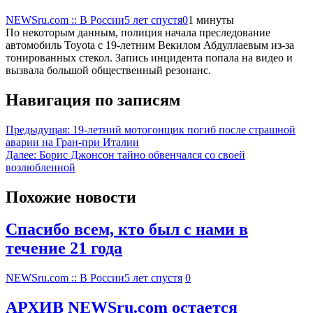
NEWSru.com :: В России
5 лет спустя
0
1 минуты
По некоторым данным, полиция начала преследование
автомобиль Toyota с 19-летним Векилом Абдуллаевым из-за
тонированных стекол. Запись инцидента попала на видео и
вызвала большой общественный резонанс.
Навигация по записям
Предыдущая:
19-летний мотогонщик погиб после страшной
аварии на Гран-при Италии
Далее:
Борис Джонсон тайно обвенчался со своей
возлюбленной
Похожие новости
Спасибо всем, кто был с нами в
течение 21 года
NEWSru.com :: В России
5 лет спустя
0
АРХИВ NEWSru.com остается