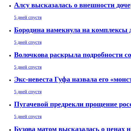
Алсу высказалась о внешности доче
5 дней спустя
Бородина намекнула на комплексы д
5 дней спустя
Волочкова раскрыла подробности со
5 дней спустя
Экс-невеста Гуфа назвала его «монс
5 дней спустя
Пугачевой предрекли прощение рос
5 дней спустя
Бузова матом высказалась о ценах н