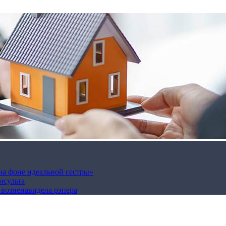
на фоне идеальной сестры»
нсульта
а возненавидела рэпера