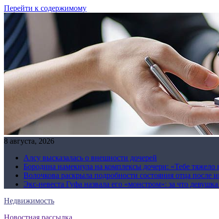
Перейти к содержимому
8 августа, 2026
Алсу высказалась о внешности дочерей
Бородина намекнула на комплексы дочери: «Тебе тяжело 
Волочкова раскрыла подробности состояния отца после и
Экс-невеста Гуфа назвала его «монстром»: за что девушк
Недвижимость
Новостная рассылка