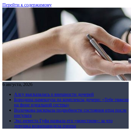
Перейти к содержимому
6 августа, 2026
Алсу высказалась о внешности дочерей
Бородина намекнула на комплексы дочери: «Тебе тяжело
на фоне идеальной сестры»
Волочкова раскрыла подробности состояния отца после
инсульта
Экс-невеста Гуфа назвала его «монстром»: за что
девушка возненавидела рэпера