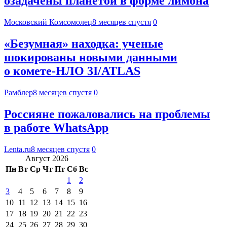
озадачены планетой в форме лимона
Московский Комсомолец
8 месяцев спустя
0
«Безумная» находка: ученые
шокированы новыми данными
о комете-НЛО 3I/ATLAS
Рамблер
8 месяцев спустя
0
Россияне пожаловались на проблемы
в работе WhatsApp
Lenta.ru
8 месяцев спустя
0
Август 2026
Пн
Вт
Ср
Чт
Пт
Сб
Вс
1
2
3
4
5
6
7
8
9
10
11
12
13
14
15
16
17
18
19
20
21
22
23
24
25
26
27
28
29
30