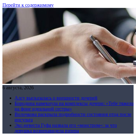
Перейти к содержимому
6 августа, 2026
Алсу высказалась о внешности дочерей
Бородина намекнула на комплексы дочери: «Тебе тяжело
на фоне идеальной сестры»
Волочкова раскрыла подробности состояния отца после
инсульта
Экс-невеста Гуфа назвала его «монстром»: за что
девушка возненавидела рэпера