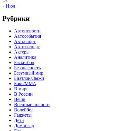
« Июл
Рубрики
Автоновости
Автособытия
Автоспорт
Автоэксперт
Актеры
Аналитика
Баскетбол
Безопасность
Безумный мир
Биатлон/Лыжи
Бокс/MMA
В мире
В России
Вещи
Военные новости
Волейбол
Гаджеты
Дети
Дом и сад
Еда