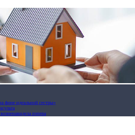
на фоне идеальной сестры»
нсульта
а возненавидела рэпера