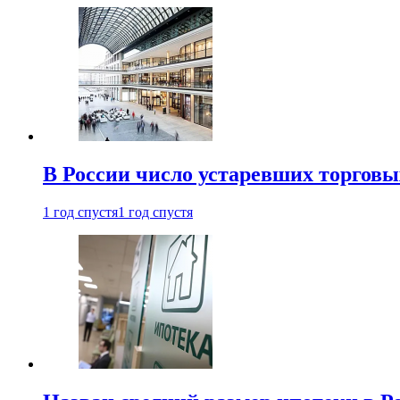
В России число устаревших торговы
1 год спустя
1 год спустя