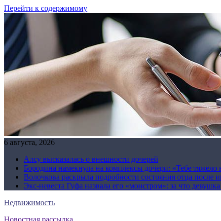
Перейти к содержимому
6 августа, 2026
Алсу высказалась о внешности дочерей
Бородина намекнула на комплексы дочери: «Тебе тяжело 
Волочкова раскрыла подробности состояния отца после и
Экс-невеста Гуфа назвала его «монстром»: за что девушк
Недвижимость
Новостная рассылка