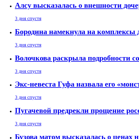
Алсу высказалась о внешности доче
3 дня спустя
Бородина намекнула на комплексы д
3 дня спустя
Волочкова раскрыла подробности со
3 дня спустя
Экс-невеста Гуфа назвала его «монс
3 дня спустя
Пугачевой предрекли прощение рос
3 дня спустя
Бузова матом высказалась о ценах н