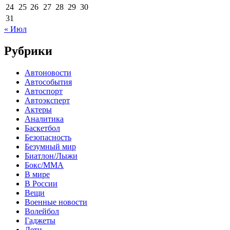
24
25
26
27
28
29
30
31
« Июл
Рубрики
Автоновости
Автособытия
Автоспорт
Автоэксперт
Актеры
Аналитика
Баскетбол
Безопасность
Безумный мир
Биатлон/Лыжи
Бокс/MMA
В мире
В России
Вещи
Военные новости
Волейбол
Гаджеты
Дети