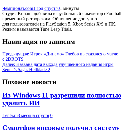
Чемпионат.com
1 год спустя
0
1 минуты
Студия Konami добавила в футбольный симулятор eFootball
временный ретрорежим. Обновление доступно
для пользователей на PlayStation 5, Xbox Series X/S и ПК.
Режим называется Time Leap Trials.
Навигация по записям
Предыдущая:
Игрок «Динамо» Глебов высказался о матче
с 2DROTS
Далее:
Названа дата выхода улучшенного издания игры
Senua’s Saga: Hellblade 2
Похожие новости
Из Windows 11 разрешили полностью
удалить ИИ
Lenta.ru
3 месяца спустя
0
Смартфон впервые получил систему