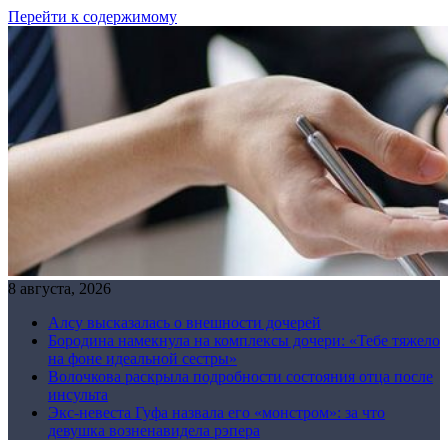
Перейти к содержимому
8 августа, 2026
Алсу высказалась о внешности дочерей
Бородина намекнула на комплексы дочери: «Тебе тяжело
на фоне идеальной сестры»
Волочкова раскрыла подробности состояния отца после
инсульта
Экс-невеста Гуфа назвала его «монстром»: за что
девушка возненавидела рэпера