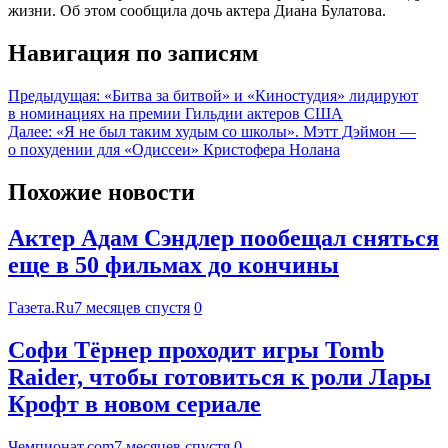
жизни. Об этом сообщила дочь актера Диана Булатова.
Навигация по записям
Предыдущая:
«Битва за битвой» и «Киностудия» лидируют
в номинациях на премии Гильдии актеров США
Далее:
«Я не был таким худым со школы». Мэтт Дэймон —
о похудении для «Одиссеи» Кристофера Нолана
Похожие новости
Актер Адам Сэндлер пообещал сняться
еще в 50 фильмах до кончины
Газета.Ru
7 месяцев спустя
0
Софи Тёрнер проходит игры Tomb
Raider, чтобы готовиться к роли Лары
Крофт в новом сериале
Чемпионат.com
7 месяцев спустя
0