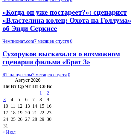
«Когда он уже постареет?»: сценарист
«Властелина колец: Охота на Голлума»
об Энди Серкисе
Чемпионат.com
7 месяцев спустя
0
Сухоруков высказался о возможном
сценарии фильма «Брат 3»
RT на русском
7 месяцев спустя
0
Август 2026
Пн
Вт
Ср
Чт
Пт
Сб
Вс
1
2
3
4
5
6
7
8
9
10
11
12
13
14
15
16
17
18
19
20
21
22
23
24
25
26
27
28
29
30
31
« Июл