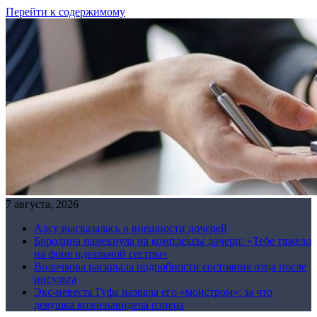
Перейти к содержимому
7 августа, 2026
Алсу высказалась о внешности дочерей
Бородина намекнула на комплексы дочери: «Тебе тяжело
на фоне идеальной сестры»
Волочкова раскрыла подробности состояния отца после
инсульта
Экс-невеста Гуфа назвала его «монстром»: за что
девушка возненавидела рэпера