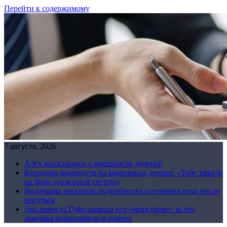
Перейти к содержимому
7 августа, 2026
Алсу высказалась о внешности дочерей
Бородина намекнула на комплексы дочери: «Тебе тяжело
на фоне идеальной сестры»
Волочкова раскрыла подробности состояния отца после
инсульта
Экс-невеста Гуфа назвала его «монстром»: за что
девушка возненавидела рэпера