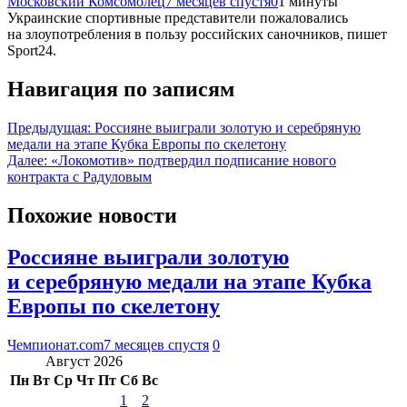
Московский Комсомолец
7 месяцев спустя
0
1 минуты
Украинские спортивные представители пожаловались
на злоупотребления в пользу российских саночников, пишет
Sport24.
Навигация по записям
Предыдущая:
Россияне выиграли золотую и серебряную
медали на этапе Кубка Европы по скелетону
Далее:
«Локомотив» подтвердил подписание нового
контракта с Радуловым
Похожие новости
Россияне выиграли золотую
и серебряную медали на этапе Кубка
Европы по скелетону
Чемпионат.com
7 месяцев спустя
0
Август 2026
Пн
Вт
Ср
Чт
Пт
Сб
Вс
1
2