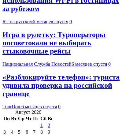
использования Wi-Fi в гостиницах
за рубежом
RT на русском
6 месяцев спустя
0
Игра в рулетку: Туроператоры
посоветовали не выбирать
стыковочные рейсы
Национальная Служба Новостей
6 месяцев спустя
0
«Разблокируйте телефон»: туриста
удивила проверка на российской
границе
TourDom
6 месяцев спустя
0
Август 2026
Пн
Вт
Ср
Чт
Пт
Сб
Вс
1
2
3
4
5
6
7
8
9