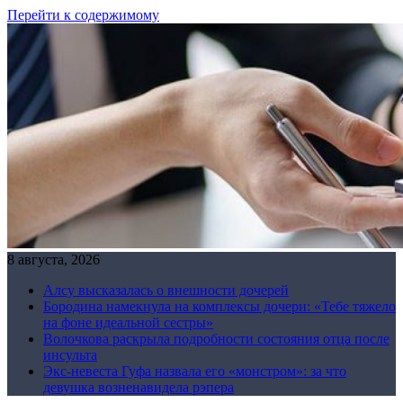
Перейти к содержимому
8 августа, 2026
Алсу высказалась о внешности дочерей
Бородина намекнула на комплексы дочери: «Тебе тяжело
на фоне идеальной сестры»
Волочкова раскрыла подробности состояния отца после
инсульта
Экс-невеста Гуфа назвала его «монстром»: за что
девушка возненавидела рэпера