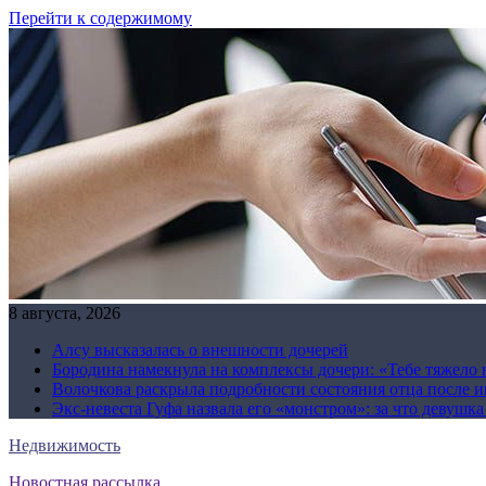
Перейти к содержимому
8 августа, 2026
Алсу высказалась о внешности дочерей
Бородина намекнула на комплексы дочери: «Тебе тяжело 
Волочкова раскрыла подробности состояния отца после и
Экс-невеста Гуфа назвала его «монстром»: за что девушк
Недвижимость
Новостная рассылка