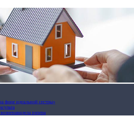
на фоне идеальной сестры»
нсульта
а возненавидела рэпера