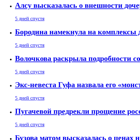
Алсу высказалась о внешности доче
5 дней спустя
Бородина намекнула на комплексы д
5 дней спустя
Волочкова раскрыла подробности со
5 дней спустя
Экс-невеста Гуфа назвала его «монс
5 дней спустя
Пугачевой предрекли прощение рос
5 дней спустя
Бузова матом высказалась о ценах н