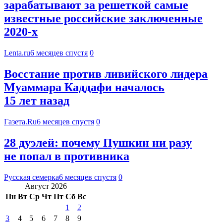
зарабатывают за решеткой самые
известные российские заключенные
2020-х
Lenta.ru
6 месяцев спустя
0
Восстание против ливийского лидера
Муаммара Каддафи началось
15 лет назад
Газета.Ru
6 месяцев спустя
0
28 дуэлей: почему Пушкин ни разу
не попал в противника
Русская семерка
6 месяцев спустя
0
Август 2026
Пн
Вт
Ср
Чт
Пт
Сб
Вс
1
2
3
4
5
6
7
8
9