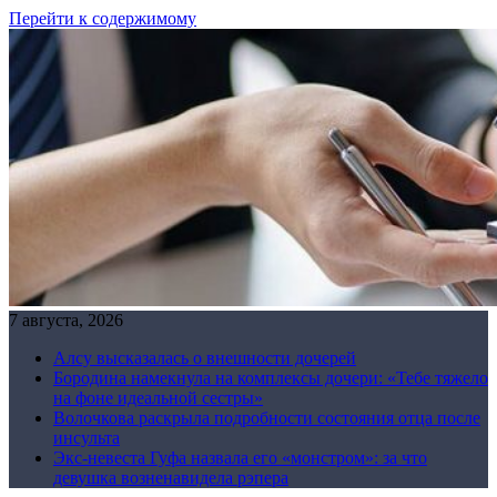
Перейти к содержимому
7 августа, 2026
Алсу высказалась о внешности дочерей
Бородина намекнула на комплексы дочери: «Тебе тяжело
на фоне идеальной сестры»
Волочкова раскрыла подробности состояния отца после
инсульта
Экс-невеста Гуфа назвала его «монстром»: за что
девушка возненавидела рэпера