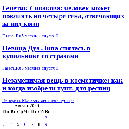
Генетик Сивакова: человек может
повлиять на четыре гена, отвечающих
за вид кожи
Газета.Ru
5 месяцев спустя
0
Певица Дуа Липа снялась в
купальнике со стразами
Газета.Ru
5 месяцев спустя
0
Незаменимая вещь в косметичке: как
и когда изобрели тушь для ресниц
Вечерняя Москва
5 месяцев спустя
0
Август 2026
Пн
Вт
Ср
Чт
Пт
Сб
Вс
1
2
3
4
5
6
7
8
9