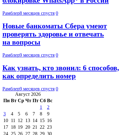
блокировке WhatsApp* в России
Рамблер
8 месяцев спустя
0
Новые банкоматы Сбера умеют
проверять здоровье и отвечать
на вопросы
Рамблер
9 месяцев спустя
0
Как узнать, кто звонил: 6 способов,
как определить номер
Рамблер
9 месяцев спустя
0
Август 2026
Пн
Вт
Ср
Чт
Пт
Сб
Вс
1
2
3
4
5
6
7
8
9
10
11
12
13
14
15
16
17
18
19
20
21
22
23
24
25
26
27
28
29
30