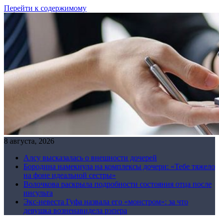
Перейти к содержимому
8 августа, 2026
Алсу высказалась о внешности дочерей
Бородина намекнула на комплексы дочери: «Тебе тяжело
на фоне идеальной сестры»
Волочкова раскрыла подробности состояния отца после
инсульта
Экс-невеста Гуфа назвала его «монстром»: за что
девушка возненавидела рэпера