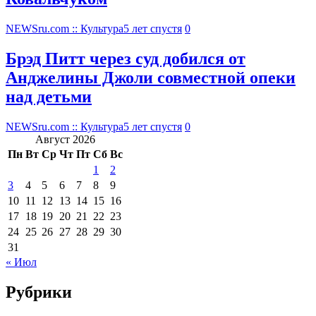
NEWSru.com :: Культура
5 лет спустя
0
Брэд Питт через суд добился от
Анджелины Джоли совместной опеки
над детьми
NEWSru.com :: Культура
5 лет спустя
0
Август 2026
Пн
Вт
Ср
Чт
Пт
Сб
Вс
1
2
3
4
5
6
7
8
9
10
11
12
13
14
15
16
17
18
19
20
21
22
23
24
25
26
27
28
29
30
31
« Июл
Рубрики