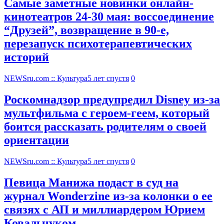
Самые заметные новинки онлайн-
кинотеатров 24-30 мая: воссоединение
“Друзей”, возвращение в 90-е,
перезапуск психотерапевтических
историй
NEWSru.com :: Культура
5 лет спустя
0
Роскомнадзор предупредил Disney из-за
мультфильма c героем-геем, который
боится рассказать родителям о своей
ориентации
NEWSru.com :: Культура
5 лет спустя
0
Певица Манижа подаст в суд на
журнал Wonderzine из-за колонки о ее
связях с АП и миллиардером Юрием
Ковальчуком