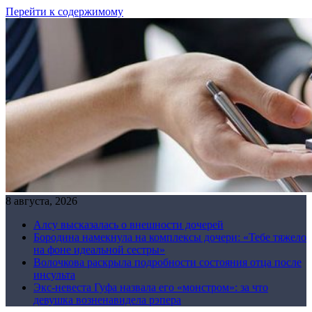
Перейти к содержимому
8 августа, 2026
Алсу высказалась о внешности дочерей
Бородина намекнула на комплексы дочери: «Тебе тяжело
на фоне идеальной сестры»
Волочкова раскрыла подробности состояния отца после
инсульта
Экс-невеста Гуфа назвала его «монстром»: за что
девушка возненавидела рэпера