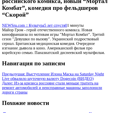
российского комикса, новый “Мортал
Комбат”, комедия про фельдшеров
“Скорой”
NEWSru.com :: Культура
5 лет спустя
0
1 минуты
Майор Гром - герой отечественного комикса. Новая
кинофраншиза по мотивам игры "Мортал Комбат". Третий
сезон "Девушки по вызову". Украинский подростковый
сериал. Британская медицинская комедия. Очередное
изгнание дьявола в кино. Американский фильм про
корейскую семью. Паназиатский диснеевский мультфильм.
Навигация по записям
Предыдущая:
Выступление Илона Маска на Saturday Night
Live обвалило шуточную валюту Dogecoin (ВИДЕО)
Далее:
Из-за кризиса россияне стали меньше тратить на
ремонт автомобилей и неисправные машины заполонили
дороги страны
Похожие новости