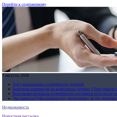
Перейти к содержимому
7 августа, 2026
Алсу высказалась о внешности дочерей
Бородина намекнула на комплексы дочери: «Тебе тяжело 
Волочкова раскрыла подробности состояния отца после и
Экс-невеста Гуфа назвала его «монстром»: за что девушк
Недвижимость
Новостная рассылка