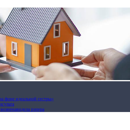
на фоне идеальной сестры»
нсульта
а возненавидела рэпера