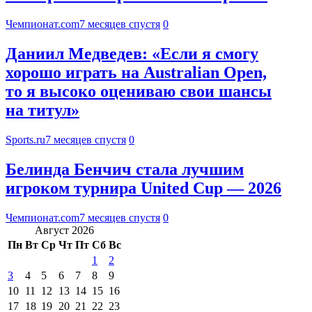
Чемпионат.com
7 месяцев спустя
0
Даниил Медведев: «Если я смогу
хорошо играть на Australian Open,
то я высоко оцениваю свои шансы
на титул»
Sports.ru
7 месяцев спустя
0
Белинда Бенчич стала лучшим
игроком турнира United Cup — 2026
Чемпионат.com
7 месяцев спустя
0
Август 2026
Пн
Вт
Ср
Чт
Пт
Сб
Вс
1
2
3
4
5
6
7
8
9
10
11
12
13
14
15
16
17
18
19
20
21
22
23