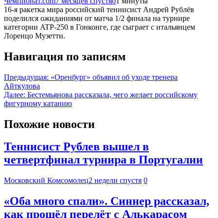
Чемпионат.com
7 месяцев спустя
0
1 минуты
16-я ракетка мира российский теннисист Андрей Рублёв
поделился ожиданиями от матча 1/2 финала на турнире
категории ATP-250 в Гонконге, где сыграет с итальянцем
Лоренцо Музетти.
Навигация по записям
Предыдущая:
«Оренбург» объявил об уходе тренера
Айткулова
Далее:
Бестемьянова рассказала, чего желает российскому
фигурному катанию
Похожие новости
Теннисист Рублев вышел в
четвертфинал турнира в Португалии
Московский Комсомолец
2 недели спустя
0
«Оба много спали». Синнер рассказал,
как прошёл перелёт с Алькарасом