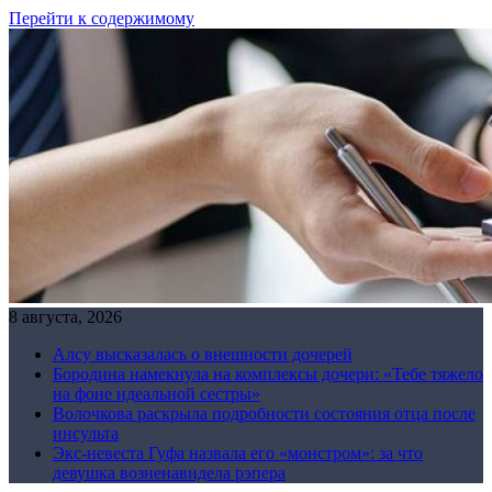
Перейти к содержимому
8 августа, 2026
Алсу высказалась о внешности дочерей
Бородина намекнула на комплексы дочери: «Тебе тяжело
на фоне идеальной сестры»
Волочкова раскрыла подробности состояния отца после
инсульта
Экс-невеста Гуфа назвала его «монстром»: за что
девушка возненавидела рэпера