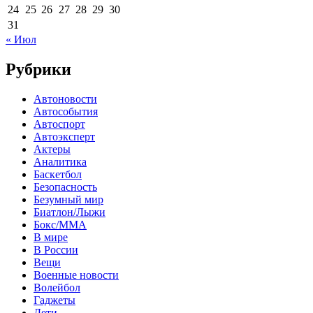
24
25
26
27
28
29
30
31
« Июл
Рубрики
Автоновости
Автособытия
Автоспорт
Автоэксперт
Актеры
Аналитика
Баскетбол
Безопасность
Безумный мир
Биатлон/Лыжи
Бокс/MMA
В мире
В России
Вещи
Военные новости
Волейбол
Гаджеты
Дети