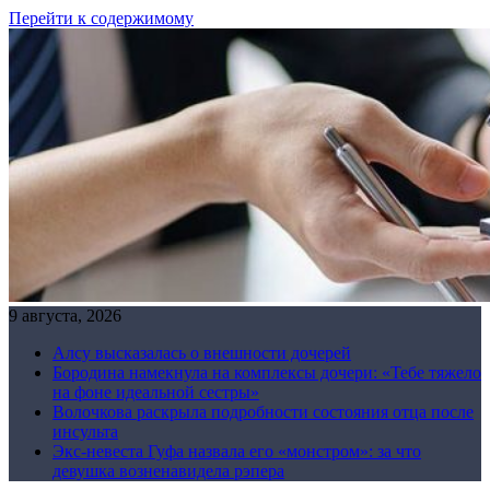
Перейти к содержимому
9 августа, 2026
Алсу высказалась о внешности дочерей
Бородина намекнула на комплексы дочери: «Тебе тяжело
на фоне идеальной сестры»
Волочкова раскрыла подробности состояния отца после
инсульта
Экс-невеста Гуфа назвала его «монстром»: за что
девушка возненавидела рэпера