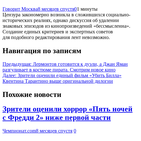
Говорит Москва
8 месяцев спустя
0
1 минуты
Цензура закономерно возникла в сложившихся социально-
исторических реалиях, однако дискуссия об удалении
знаковых эпизодов из кинопроизведений «бессмысленна».
Создание единых критериев и экспертных советов
для подобного редактирования лент невозможно.
Навигация по записям
Предыдущая:
Лермонтов готовится к дуэли, а Джан Яман
разгуливает в костюме пирата. Смотрим новое кино
Далее:
Зрители оценили единый фильм «Убить Билла»
Квентина Тарантино выше оригинальной дилогии
Похожие новости
Зрители оценили хоррор «Пять ночей
с Фредди 2» ниже первой части
Чемпионат.com
8 месяцев спустя
0