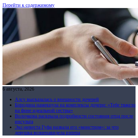
Перейти к содержимому
6 августа, 2026
Алсу высказалась о внешности дочерей
Бородина намекнула на комплексы дочери: «Тебе тяжело
на фоне идеальной сестры»
Волочкова раскрыла подробности состояния отца после
инсульта
Экс-невеста Гуфа назвала его «монстром»: за что
девушка возненавидела рэпера