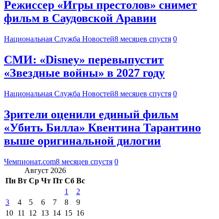
Режиссер «Игры престолов» снимет
фильм в Саудовской Аравии
Национальная Служба Новостей
8 месяцев спустя
0
СМИ: «Disney» перевыпустит
«Звездные войны» в 2027 году
Национальная Служба Новостей
8 месяцев спустя
0
Зрители оценили единый фильм
«Убить Билла» Квентина Тарантино
выше оригинальной дилогии
Чемпионат.com
8 месяцев спустя
0
Август 2026
Пн
Вт
Ср
Чт
Пт
Сб
Вс
1
2
3
4
5
6
7
8
9
10
11
12
13
14
15
16