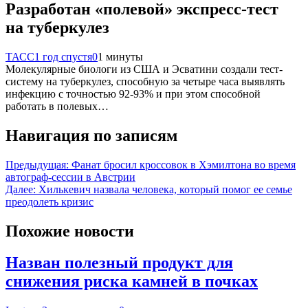
Разработан «полевой» экспресс-тест
на туберкулез
ТАСС
1 год спустя
0
1 минуты
Молекулярные биологи из США и Эсватини создали тест-
систему на туберкулез, способную за четыре часа выявлять
инфекцию с точностью 92-93% и при этом способной
работать в полевых…
Навигация по записям
Предыдущая:
Фанат бросил кроссовок в Хэмилтона во время
автограф-сессии в Австрии
Далее:
Хилькевич назвала человека, который помог ее семье
преодолеть кризис
Похожие новости
Назван полезный продукт для
снижения риска камней в почках