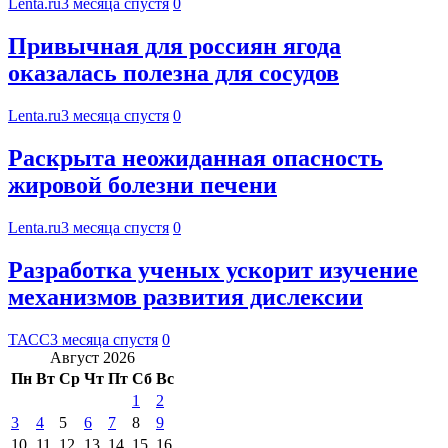
Lenta.ru
3 месяца спустя
0
Привычная для россиян ягода
оказалась полезна для сосудов
Lenta.ru
3 месяца спустя
0
Раскрыта неожиданная опасность
жировой болезни печени
Lenta.ru
3 месяца спустя
0
Разработка ученых ускорит изучение
механизмов развития дислексии
ТАСС
3 месяца спустя
0
Август 2026
Пн
Вт
Ср
Чт
Пт
Сб
Вс
1
2
3
4
5
6
7
8
9
10
11
12
13
14
15
16