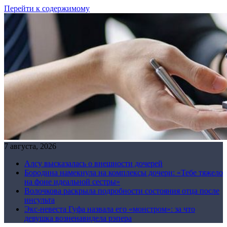
Перейти к содержимому
7 августа, 2026
Алсу высказалась о внешности дочерей
Бородина намекнула на комплексы дочери: «Тебе тяжело
на фоне идеальной сестры»
Волочкова раскрыла подробности состояния отца после
инсульта
Экс-невеста Гуфа назвала его «монстром»: за что
девушка возненавидела рэпера