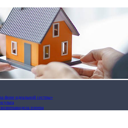
на фоне идеальной сестры»
нсульта
а возненавидела рэпера