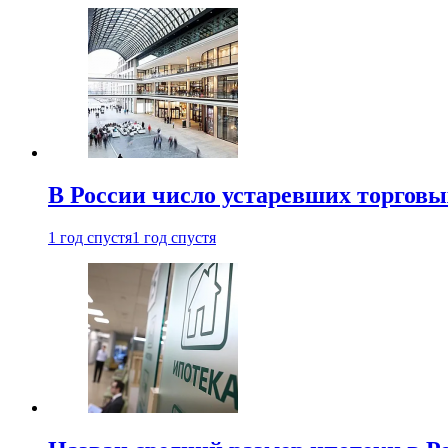
В России число устаревших торговы
1 год спустя
1 год спустя