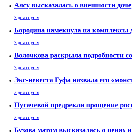
Алсу высказалась о внешности доче
3 дня спустя
Бородина намекнула на комплексы д
3 дня спустя
Волочкова раскрыла подробности со
3 дня спустя
Экс-невеста Гуфа назвала его «монс
3 дня спустя
Пугачевой предрекли прощение рос
3 дня спустя
Бузова матом высказалась о ценах н