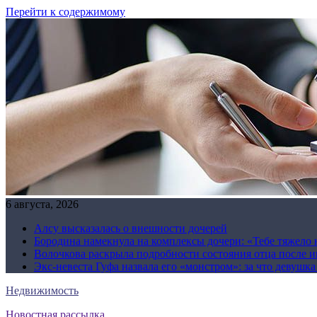
Перейти к содержимому
6 августа, 2026
Алсу высказалась о внешности дочерей
Бородина намекнула на комплексы дочери: «Тебе тяжело 
Волочкова раскрыла подробности состояния отца после и
Экс-невеста Гуфа назвала его «монстром»: за что девушк
Недвижимость
Новостная рассылка