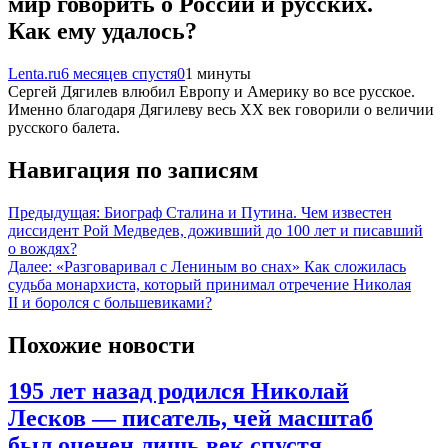
мир говорить о России и русских.
Как ему удалось?
Lenta.ru
6 месяцев спустя
0
1 минуты
Сергей Дягилев влюбил Европу и Америку во все русское.
Именно благодаря Дягилеву весь XX век говорили о величии
русского балета.
Навигация по записям
Предыдущая:
Биограф Сталина и Путина. Чем известен
диссидент Рой Медведев, доживший до 100 лет и писавший
о вождях?
Далее:
«Разговаривал с Лениным во снах» Как сложилась
судьба монархиста, который принимал отречение Николая
II и боролся с большевиками?
Похожие новости
195 лет назад родился Николай
Лесков — писатель, чей масштаб
был оценен лишь век спустя