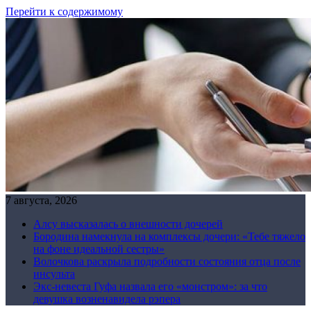
Перейти к содержимому
7 августа, 2026
Алсу высказалась о внешности дочерей
Бородина намекнула на комплексы дочери: «Тебе тяжело
на фоне идеальной сестры»
Волочкова раскрыла подробности состояния отца после
инсульта
Экс-невеста Гуфа назвала его «монстром»: за что
девушка возненавидела рэпера