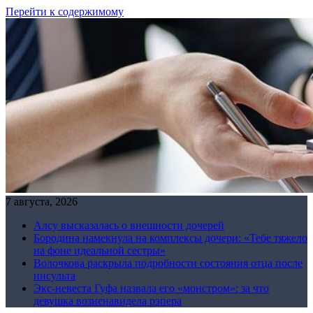
Перейти к содержимому
7 августа, 2026
Алсу высказалась о внешности дочерей
Бородина намекнула на комплексы дочери: «Тебе тяжело
на фоне идеальной сестры»
Волочкова раскрыла подробности состояния отца после
инсульта
Экс-невеста Гуфа назвала его «монстром»: за что
девушка возненавидела рэпера