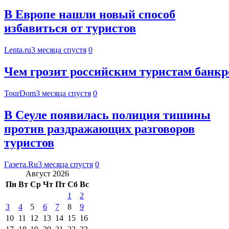
В Европе нашли новый способ
избавиться от туристов
Lenta.ru
3 месяца спустя
0
Чем грозит российским туристам банкр
TourDom
3 месяца спустя
0
В Сеуле появилась полиция тишины
против раздражающих разговоров
туристов
Газета.Ru
3 месяца спустя
0
Август 2026
Пн
Вт
Ср
Чт
Пт
Сб
Вс
1
2
3
4
5
6
7
8
9
10
11
12
13
14
15
16