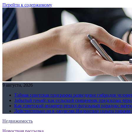
Перейти к содержимому
9 августа, 2026
Тайная советская программа разведения гибридов челове
Забытый гений: как сельский священник предсказал чёрн
Как советский инженер решил фатальный парадокс матема
Действительно ли в джунглях Индонезии скрыта пирамида
Недвижимость
Новостная рассылка