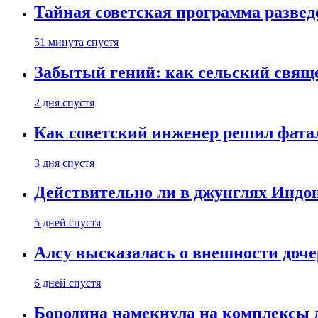
Тайная советская программа развед
51 минута спустя
Забытый гений: как сельский свящ
2 дня спустя
Как советский инженер решил фатал
3 дня спустя
Действительно ли в джунглях Индон
5 дней спустя
Алсу высказалась о внешности доче
6 дней спустя
Бородина намекнула на комплексы д