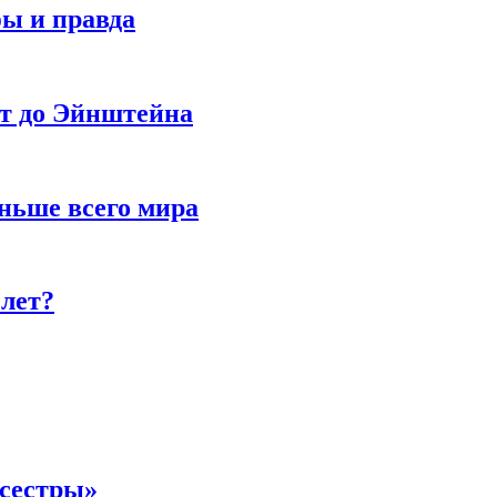
фы и правда
ет до Эйнштейна
ньше всего мира
 лет?
 сестры»