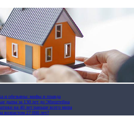
ка и обезьяны: мифы и правда
ые дыры за 130 лет до Эйнштейна
тики на 40 лет раньше всего мира
 возрастом 27 000 лет?