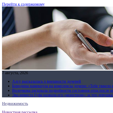
Перейти к содержимому
7 августа, 2026
Алсу высказалась о внешности дочерей
Бородина намекнула на комплексы дочери: «Тебе тяжело 
Волочкова раскрыла подробности состояния отца после и
Экс-невеста Гуфа назвала его «монстром»: за что девушк
Недвижимость
Новостная рассылка