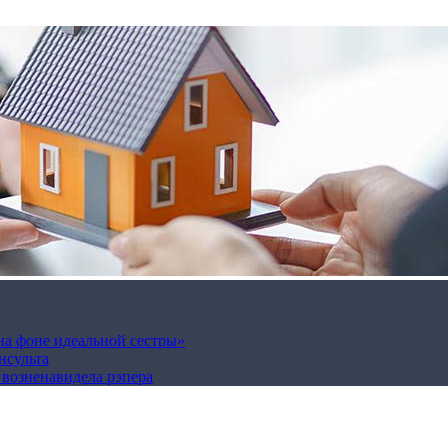
на фоне идеальной сестры»
нсульта
а возненавидела рэпера