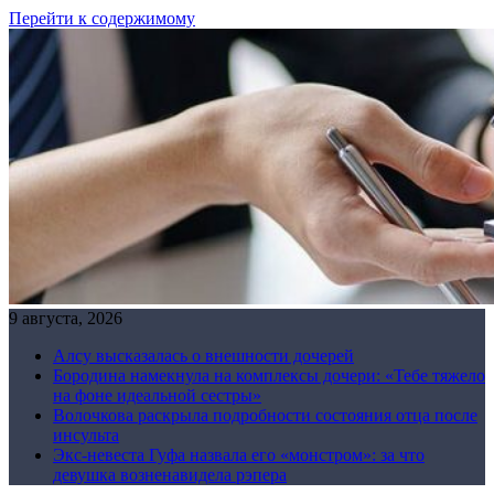
Перейти к содержимому
9 августа, 2026
Алсу высказалась о внешности дочерей
Бородина намекнула на комплексы дочери: «Тебе тяжело
на фоне идеальной сестры»
Волочкова раскрыла подробности состояния отца после
инсульта
Экс-невеста Гуфа назвала его «монстром»: за что
девушка возненавидела рэпера