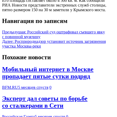
Его площадь составляет около 4 500 кв. м. Как сообщили
РИА Новости представители экстренных служб столицы,
пятно размером 150 на 30 м заметили у Крымского моста.
Навигация по записям
Предыдущая:
Российский суд оштрафовал съевшего явку
с повинной мужчину
Далее:
Росприроднадзор установит источник загрязнения
участка Москвы-реки
Похожие новости
Мобильный интернет в Москве
пропадает пятые сутки подряд
BFM.RU
5 месяцев спустя
0
Эксперт дал советы по борьбе
со сталкерами в Сети
Российская Газета
5 месяцев спустя
0