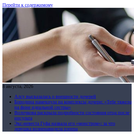
Перейти к содержимому
8 августа, 2026
Алсу высказалась о внешности дочерей
Бородина намекнула на комплексы дочери: «Тебе тяжело
на фоне идеальной сестры»
Волочкова раскрыла подробности состояния отца после
инсульта
Экс-невеста Гуфа назвала его «монстром»: за что
девушка возненавидела рэпера