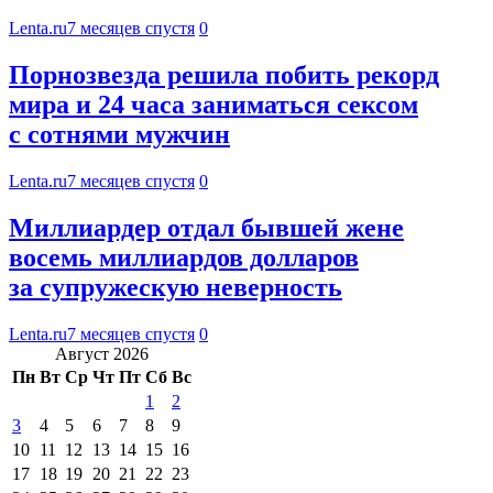
Lenta.ru
7 месяцев спустя
0
Порнозвезда решила побить рекорд
мира и 24 часа заниматься сексом
с сотнями мужчин
Lenta.ru
7 месяцев спустя
0
Миллиардер отдал бывшей жене
восемь миллиардов долларов
за супружескую неверность
Lenta.ru
7 месяцев спустя
0
Август 2026
Пн
Вт
Ср
Чт
Пт
Сб
Вс
1
2
3
4
5
6
7
8
9
10
11
12
13
14
15
16
17
18
19
20
21
22
23