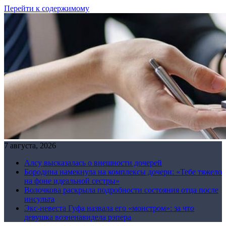
Перейти к содержимому
7 августа, 2026
Алсу высказалась о внешности дочерей
Бородина намекнула на комплексы дочери: «Тебе тяжело
на фоне идеальной сестры»
Волочкова раскрыла подробности состояния отца после
инсульта
Экс-невеста Гуфа назвала его «монстром»: за что
девушка возненавидела рэпера